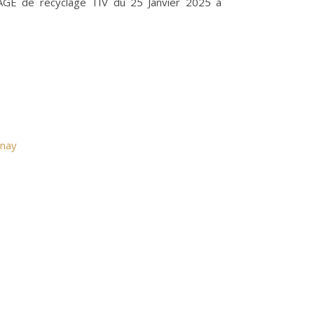
 STAGE de recyclage TIV du 25 Janvier 2025 à
enay