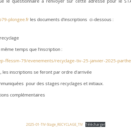
si que le questionnaire à renvoyer sur cette adresse pour le
79-plongee.fr
les documents d’inscriptions ci-dessous :
 recyclage
 même temps que l’inscription :
ep-ffessm-79/evenements/recyclage-tiv-25-janvier-2025-parth
s
, les inscriptions se feront par ordre d’arrivée
muniquées pour des stages recyclages et initiaux.
stions complémentaires
2025-01-TIV-Stage_RECYCLAGE_TIV
Télécharger