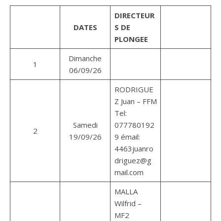
DIRECTEUR
DATES
S DE
PLONGEE
Dimanche
1
06/09/26
RODRIGUE
Z Juan – FFM
Tel:
Samedi
077780192
2
19/09/26
9 émail:
4463juanro
driguez@g
mail.com
MALLA
Wilfrid –
MF2