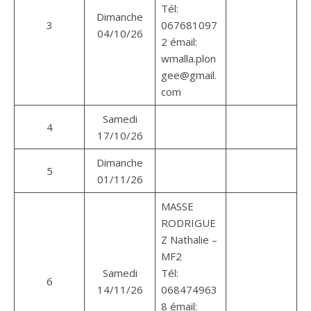
Tél:
Dimanche
3
067681097
04/10/26
2 émail:
wmalla.plon
gee@gmail.
com
Samedi
4
17/10/26
Dimanche
5
01/11/26
MASSE
RODRIGUE
Z Nathalie –
MF2
Samedi
Tél:
6
14/11/26
068474963
8 émail: