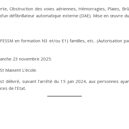
erte, Obstruction des voies aériennes, Hémorragies, Plaies, Br
 d’un défibrillateur automatique externe (DAE). Mise en œuvre d
 FFESSM en formation N3 et/ou E1) familles, etc.. (Autorisation 
manche 23 novembre 2025.
St Maixent L’école.
t délivré, suivant l’arrêté du 15 juin 2024, aux personnes ayan
ces de l’Etat.